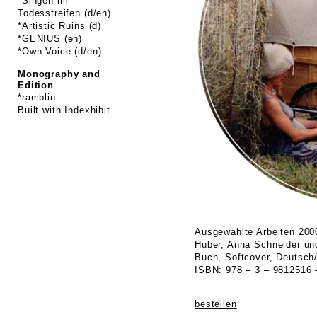
*Singen im
Todesstreifen (d/en)
*Artistic Ruins (d)
*GENIUS (en)
*Own Voice (d/en)
Monography and
Edition
*ramblin
Built with
Indexhibit
Ausgewählte Arbeiten 200
Huber, Anna Schneider un
Buch, Softcover, Deutsch/
ISBN: 978 – 3 – 9812516 
bestellen